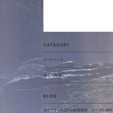
CATEGORY
メンテナンス
洗浄剤
省エネ機器
強アルカリ洗浄剤GC-S
濾過機マルチサイクロン
BLOG
強酸洗浄剤ディスケーラー
ダイナミックGC-S使用事例 テーブル掃