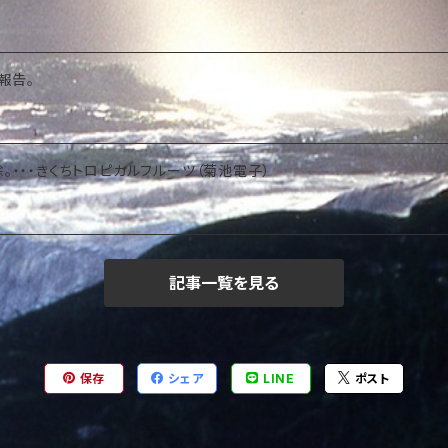
報告。
。・・・きくちトロピカルフルーツ（菊池電子）
記事一覧を見る
保存
シェア
LINE
ポスト